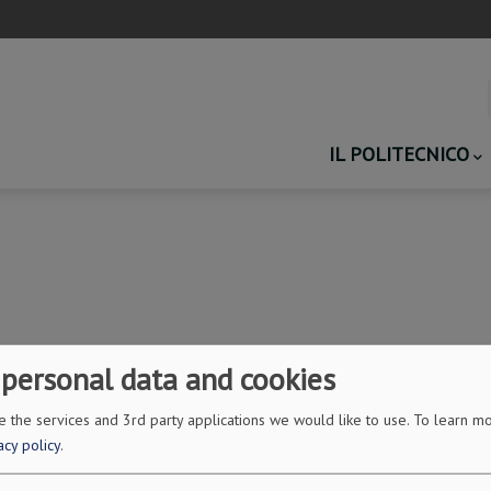
Main
IL POLITECNICO
navigation
 personal data and cookies
 the services and 3rd party applications we would like to use.
To learn mo
acy policy
.