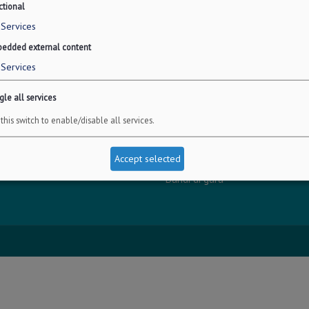
ctional
Services
edded external content
Services
INFO LEGALI
le all services
 126/b
Dichiarazione accessibilità
this switch to enable/disable all services.
Privacy - Protezione dei dati pe
0722
Amministrazione trasparente
Accept selected
723
Albo online
Bandi di gara