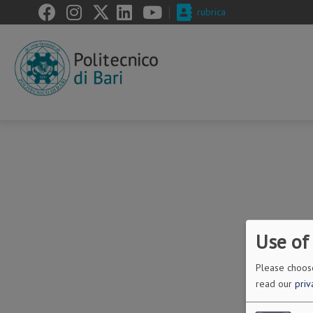
Skip
rubrica
to
main
content
Use of
Please choose
read our
priv