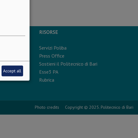
RISORSE
Servizi Poliba
rsonali
Press Office
Sostieni il Politecnico di Bari
Accept all
Esse3 PA
Rubrica
Photo credits
Copyright © 2025. Politecnico di Bari