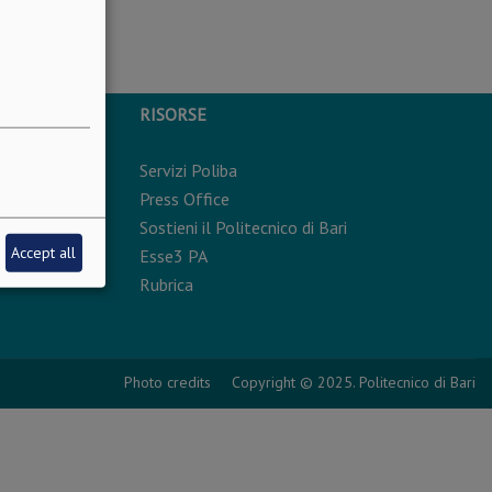
RISORSE
Servizi Poliba
rsonali
Press Office
Sostieni il Politecnico di Bari
Accept all
Esse3 PA
Rubrica
Photo credits
Copyright © 2025. Politecnico di Bari