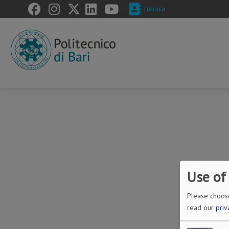
Skip
rubrica
to
main
content
Use of
Please choose
read our
priv