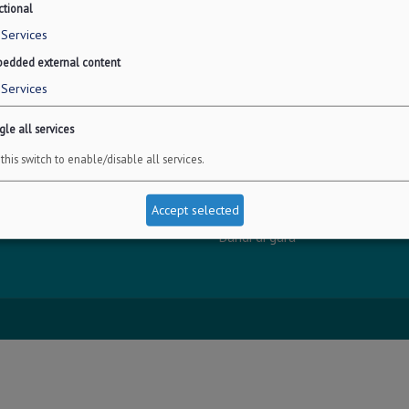
ctional
Services
edded external content
Services
INFO LEGALI
le all services
 126/b
Dichiarazione accessibilità
this switch to enable/disable all services.
Privacy - Protezione dei dati pe
0722
Amministrazione trasparente
Accept selected
723
Albo online
Bandi di gara