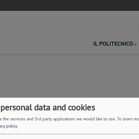
Main
IL POLITECNICO
navigation
 personal data and cookies
 the services and 3rd party applications we would like to use.
To learn mo
acy policy
.