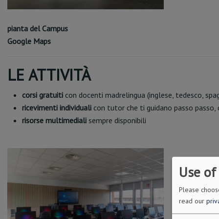
pianta del Campus
Google Maps
LE ATTIVITÀ
corsi gratuiti
con docenti madrelingua (inglese, tedesco, spagn
ricevimenti individuali
con tutor che ti guidano passo passo, ch
risorse multimediali
sempre disponibili
Use of
Please choose
read our
priv