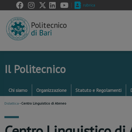
Skip
rubrica
to
main
content
Il Politecnico
Chi siamo
Organizzazione
Statuto e Regolamenti
Didattica
-
Centro Linguistico di Ateneo
Centro Linguistico di