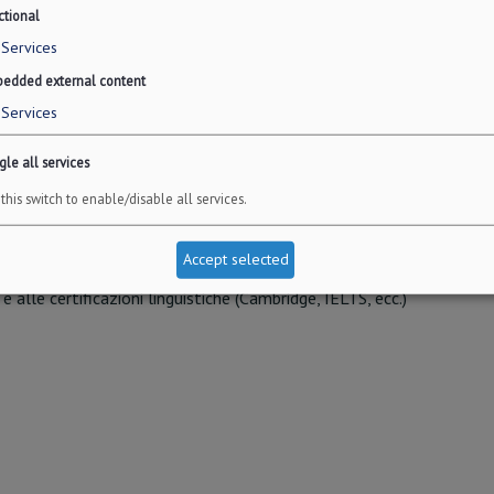
ctional
Services
edded external content
Services
le all services
this switch to enable/disable all services.
zioni e esami
Accept selected
 alle certificazioni linguistiche (Cambridge, IELTS, ecc.)