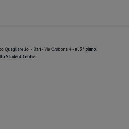
o Quagliarello” - Bari - Via Orabona 4 -
al 3° piano
.
allo Student Centre
.