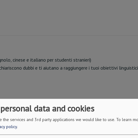
olo, cinese e italiano per studenti stranieri)
iariscono dubbi e ti aiutano a raggiungere i tuoi obiettivi linguistici
 personal data and cookies
 the services and 3rd party applications we would like to use.
To learn mo
acy policy
.