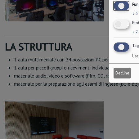
Fun
↓
3
Emb
↓
2
LA STRUTTURA
Togg
Use 
1 aula multimediale con 24 postazioni PC per corsi, esercita
1 aula per piccoli gruppi o ricevimenti individuali
Decline
materiale audio, video e software (film, CD, risorse digitali)
materiale per la preparazione agli esami di Inglese (B1 e B2) e