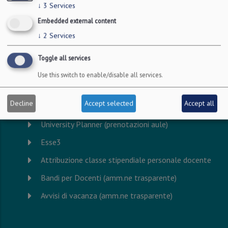
↓
3
Services
Embedded external content
↓
2
Services
Toggle all services
Use this switch to enable/disable all services.
Personale Docente
Decline
Accept selected
Accept all
University Planner (prenotazioni aule)
Esse3
Attribuzione classe stipendiale personale docente
Bandi per Docenti (amm.ne trasparente)
Avvisi di vacanza (amm.ne trasparente)