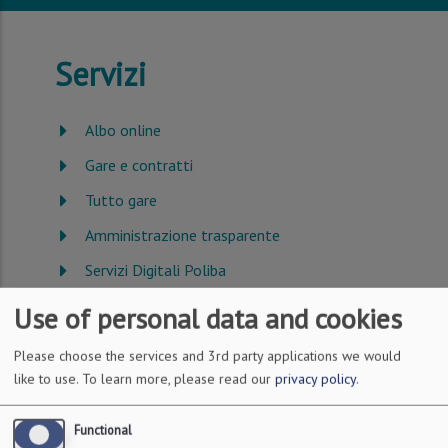
Servizi
Albo online
Gare e contratti
Tutto gare
Amministrazione trasparente
Servizi Digitali Poliba
CUG
Use of personal data and cookies
Infortunio sul lavoro
Please choose the services and 3rd party applications we would
Sorveglianza sanitaria
like to use.
To learn more, please read our
privacy policy
.
Functional